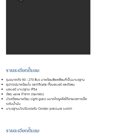
รายละเอียดปั๊มลม
รุ่นขนาดถัง 50 - 270 ลิตร มาพร้อมล้อเคลื่อนที่เป็นมาตรฐาน
อุปกรณ์มาพร้อมใบ certificate ทั้งมอเตอร์ และถังลม
มอเตอร์ มาตรฐาน IP54
วัสดุ valve ทำจาก stainless
ตัวเครื่องมาพร้อม sight glass ขนาดใหญ่เพื่อให้ง่ายต่อการเช็ค
ระดับน้ำมัน
มาตรฐานตัวปรับแรงดัน Condor pressure switch
รายละเอียดปั๊มลม