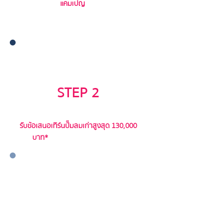
ติดต่อขอรับ
แคมเปญ
พร้อมแจ้งข้อมูล
เครื่องที่ต้องการนำมาแลก
STEP 2
รับข้อเสนอเทิร์นปั๊มลมเก่าสูงสุด 130,000
บาท*
พร้อมเลือกวิธีการชำระเงิน